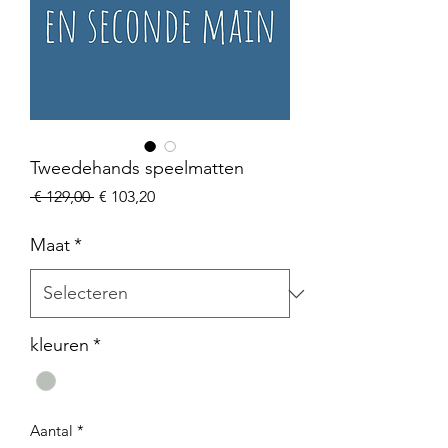
Tweedehands speelmatten
Normale
Verkoopprijs
 € 129,00 
€ 103,20
prijs
Maat
*
kleuren
*
Aantal
*