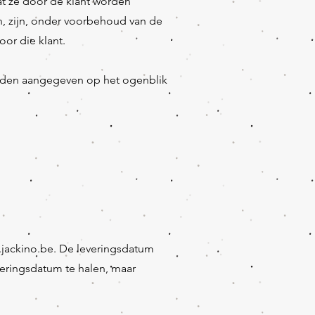
at ze door de klant worden
n, zijn, onder voorbehoud van de
oor die klant.
worden aangegeven op het ogenblik
jackino.be
. De leveringsdatum
veringsdatum te halen, maar